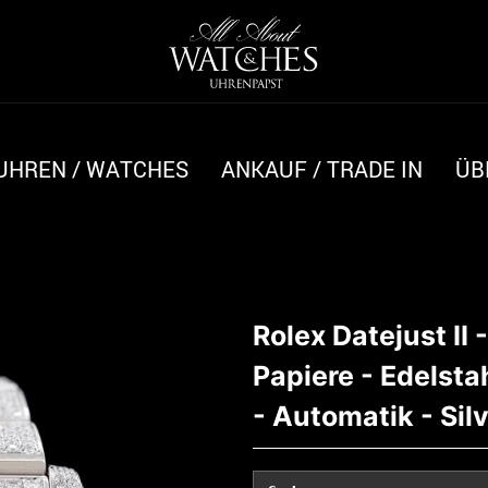
UHREN / WATCHES
ANKAUF / TRADE IN
ÜB
Rolex Datejust II 
Papiere - Edelstah
- Automatik - Silv