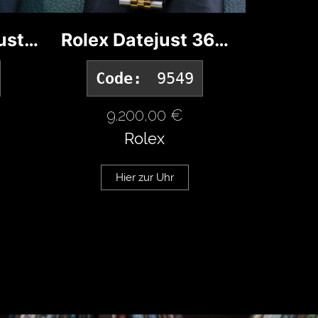
ust…
Rolex Datejust 36…
Paner
Code:
9549
C
9.200,00 €
4
Rolex
Hier zur Uhr