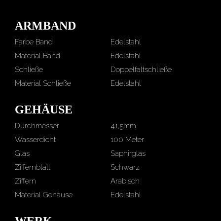
ARMBAND
Farbe Band
Edelstahl
Material Band
Edelstahl
Schließe
Doppelfaltschließe
Material Schließe
Edelstahl
GEHÄUSE
Durchmesser
41,5mm
Wasserdicht
100 Meter
Glas
Saphirglas
Ziffernblatt
Schwarz
Ziffern
Arabisch
Material Gehäuse
Edelstahl
WERK